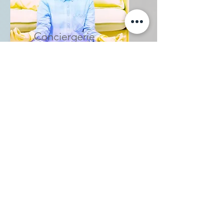
Conciergerie
Conciergerie de location
saisonnière
En savoir plus
Produits d`accueil