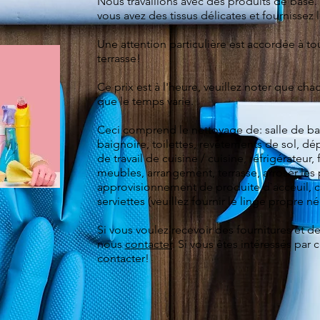
Nous travaillons avec des produits de base. 
vous avez des tissus délicates et fournissez 
Une attention particulière est accordée à to
terrasse!
Ce prix est à l'heure, veuillez noter que chaq
que le temps varie.
Ceci comprend le nettoyage de: salle de bai
baignoire, toilettes, revêtements de sol, dé
de travail de cuisine / cuisine, réfrigérateur, 
meubles, arrangement, terrasse, arroser les
approvisionnement de produite d`acceuil, 
serviettes (veuillez fournir le linge propre né
Si vous voulez recevoir des fournitures et des
nous
contacter
. Si vous êtes intéressés par 
contacter!