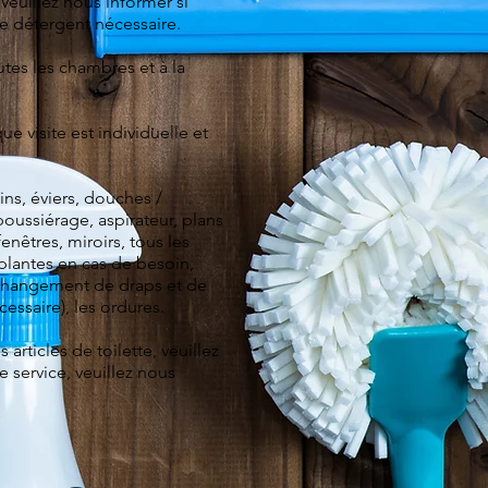
Veuillez nous informer si
le détergent nécessaire.
utes les chambres et à la
ue visite est individuelle et
ns, éviers, douches /
poussiérage, aspirateur, plans
fenêtres, miroirs, tous les
 plantes en cas de besoin,
changement de draps et de
cessaire), les ordures.
 articles de toilette, veuillez
ce service, veuillez nous